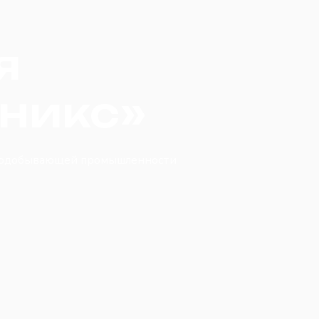
я
никс»
орнодобывающей промышленности