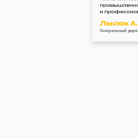
промышленно
и профессио
Лысюк А.
Генеральный дире