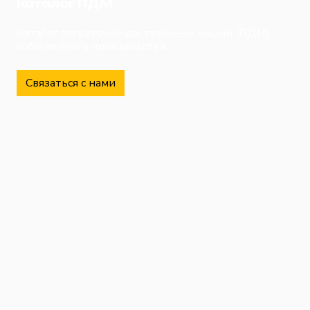
Каталог ПДМ
Каталог погрузочно-доставочных машин (ПДМ)
собственного производства.
Связаться с нами